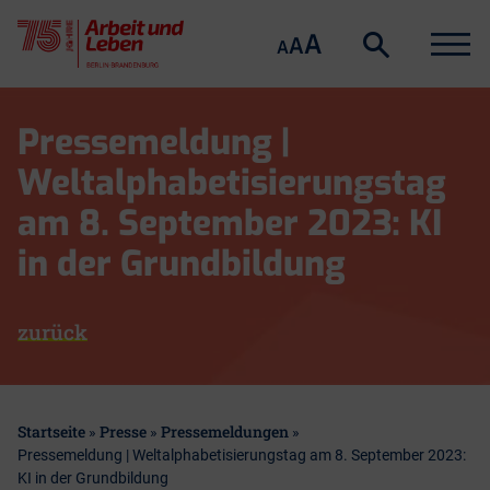
Suche
Menu
A
Suche
A
A
öffnen
Skip
to
Pressemeldung |
content
Weltalphabetisierungstag
am 8. September 2023: KI
in der Grundbildung
zurück
Startseite
Presse
Pressemeldungen
»
»
»
Pressemeldung | Weltalphabetisierungstag am 8. September 2023:
KI in der Grundbildung