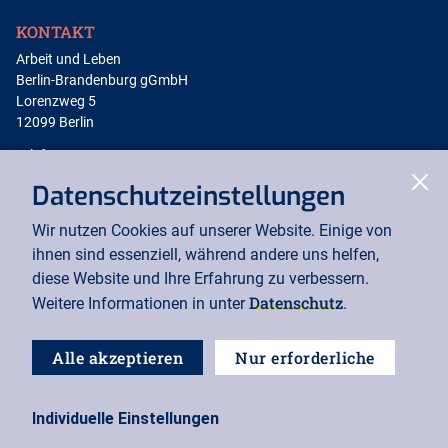
KONTAKT
Arbeit und Leben
Berlin-Brandenburg gGmbH
Lorenzweg 5
12099 Berlin
Telefon: 030 / 5130 192-12
(Erreichbarkeit von 9-13 Uhr)
Clo
Datenschutzeinstellungen
Telefax: 030 / 5130 192-99
Wir nutzen Cookies auf unserer Website. Einige von
office@berlin.arbeitundleben.de
ihnen sind essenziell, während andere uns helfen,
diese Website und Ihre Erfahrung zu verbessern.
SOCIAL MEDIA
Datenschutz
Weitere Informationen in unter
.
instagram
Alle akzeptieren
Nur erforderliche
facebook
Cookie-Einstellungen
Individuelle Einstellungen