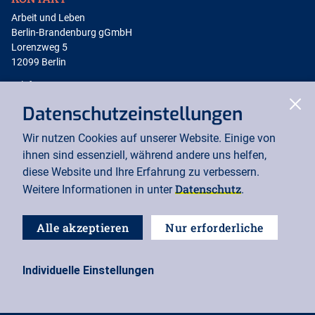
Arbeit und Leben
Berlin-Brandenburg gGmbH
Lorenzweg 5
12099 Berlin
Telefon: 030 / 5130 192-12
(Erreichbarkeit von 9-13 Uhr)
Clo
Datenschutzeinstellungen
Telefax: 030 / 5130 192-99
Wir nutzen Cookies auf unserer Website. Einige von
office@berlin.arbeitundleben.de
ihnen sind essenziell, während andere uns helfen,
diese Website und Ihre Erfahrung zu verbessern.
SOCIAL MEDIA
Datenschutz
Weitere Informationen in unter
.
instagram
Alle akzeptieren
Nur erforderliche
facebook
Cookie-Einstellungen
Individuelle Einstellungen