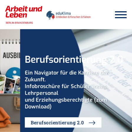
Skip
to
Menu
content
Berufsorientierung 2.0
Ein Navigator für die Karriere der
Zukunft.
Infobroschüre für Schüler*innen,
Lehrpersonal
und Erziehungsberechtigte (zum
Download)
Berufsorientierung 2.0