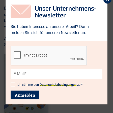
s
Unser Unternehmens-
Die Poster-Broschüre kann als Printexemplar kostenfrei
Newsletter
zukunftszentrum@berlin.arbeitundleben.de
unter
bestellt werden. Eine digitale Version ist derzeit nicht
verfügbar.
Sie haben Interesse an unserer Arbeit? Dann
melden Sie sich für unseren Newsletter an.
Ab sofort legen wir jeder Bestellung unseren neuen
Stickerbogen bei!
E-
Mail*
Ich stimme den
Datenschutzbedingungen
zu.*
Datenschutz*
Anmelden