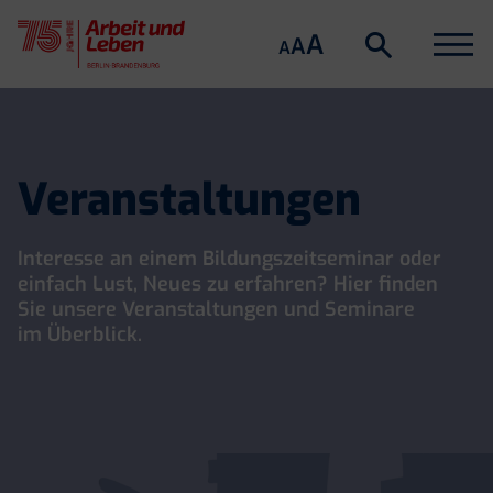
Suche
Menu
A
Suche
A
A
öffnen
Skip
to
content
Veranstaltungen
Interesse an einem Bildungszeitseminar oder
einfach Lust, Neues zu erfahren? Hier finden
Sie unsere Veranstaltungen und Seminare
im Überblick.