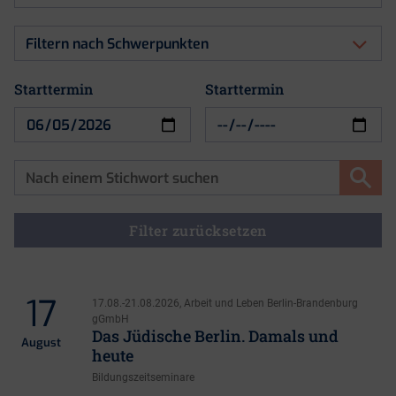
nach
Art
Filtern
der
nach
Veranstaltung
Schwerpunkten
Starttermin
Starttermin
Starttermin
Filter zurücksetzen
17
17.08.-21.08.2026, Arbeit und Leben Berlin-Brandenburg
gGmbH
Das Jüdische Berlin. Damals und
August
heute
Bildungszeitseminare