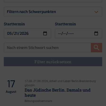
nach
Art
Filtern
der
nach
Veranstaltung
Schwerpunkten
Starttermin
Starttermin
Starttermin
Filter zurücksetzen
17
17.08.-21.08.2026, Arbeit und Leben Berlin-Brandenburg
gGmbH
Das Jüdische Berlin. Damals und
August
heute
Bildungszeitseminare