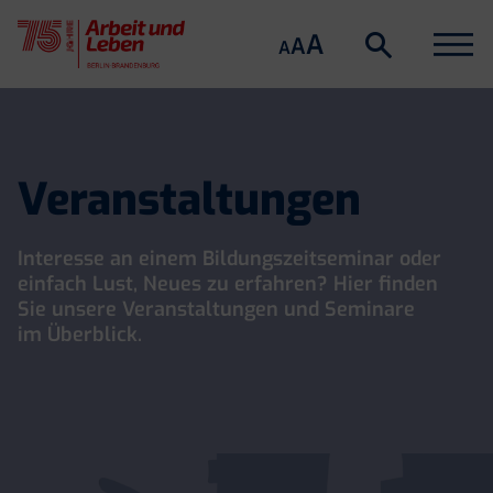
Suche
Menu
A
Suche
A
A
öffnen
Skip
to
content
Veranstaltungen
Interesse an einem Bildungszeitseminar oder
einfach Lust, Neues zu erfahren? Hier finden
Sie unsere Veranstaltungen und Seminare
im Überblick.