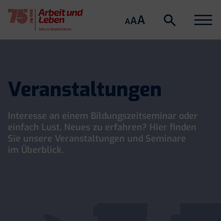
Suche
Menu
A
Suche
A
A
öffnen
Skip
to
content
Veranstaltungen
Interesse an einem Bildungszeitseminar oder
einfach Lust, Neues zu erfahren? Hier finden
Sie unsere Veranstaltungen und Seminare
im Überblick.