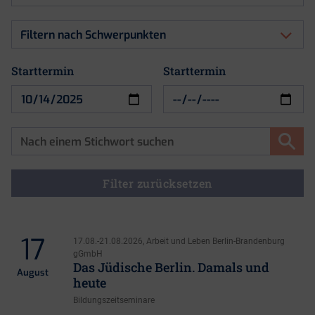
nach
Art
Filtern
der
nach
Veranstaltung
Schwerpunkten
Starttermin
Starttermin
Starttermin
Filter zurücksetzen
17
17.08.-21.08.2026, Arbeit und Leben Berlin-Brandenburg
gGmbH
Das Jüdische Berlin. Damals und
August
heute
Bildungszeitseminare