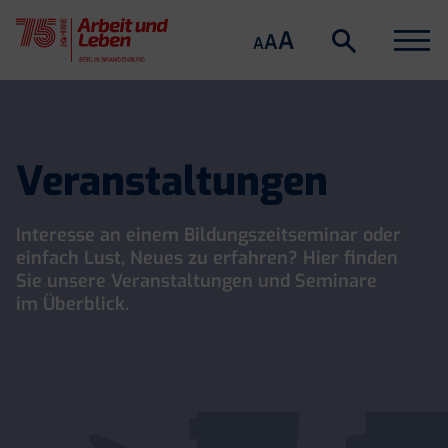
Suche
Menu
A
Suche
A
A
öffnen
Skip
to
content
Veranstaltungen
Interesse an einem Bildungszeitseminar oder
einfach Lust, Neues zu erfahren? Hier finden
Sie unsere Veranstaltungen und Seminare
im Überblick.