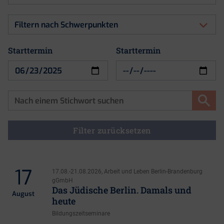
nach
Art
Filtern
der
nach
Veranstaltung
Schwerpunkten
Starttermin
Starttermin
Starttermin
Filter zurücksetzen
17
17.08.-21.08.2026, Arbeit und Leben Berlin-Brandenburg
gGmbH
Das Jüdische Berlin. Damals und
August
heute
Bildungszeitseminare