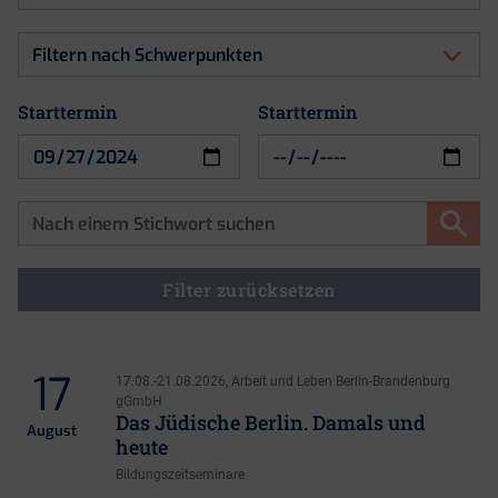
nach
Art
Filtern
der
nach
Veranstaltung
Schwerpunkten
Starttermin
Starttermin
Starttermin
Filter zurücksetzen
17
17.08.-21.08.2026, Arbeit und Leben Berlin-Brandenburg
gGmbH
Das Jüdische Berlin. Damals und
August
heute
Bildungszeitseminare