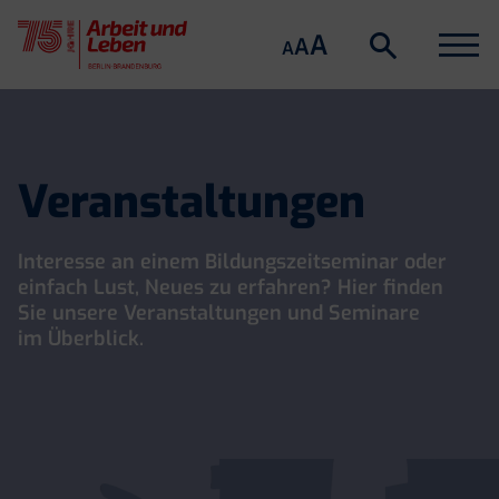
Suche
Menu
A
Suche
A
A
öffnen
Skip
to
content
Veranstaltungen
Interesse an einem Bildungszeitseminar oder
einfach Lust, Neues zu erfahren? Hier finden
Sie unsere Veranstaltungen und Seminare
im Überblick.