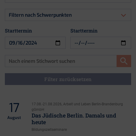
nach
Art
Filtern
der
nach
Veranstaltung
Schwerpunkten
Starttermin
Starttermin
Starttermin
Filter zurücksetzen
17
17.08.-21.08.2026, Arbeit und Leben Berlin-Brandenburg
gGmbH
Das Jüdische Berlin. Damals und
August
heute
Bildungszeitseminare