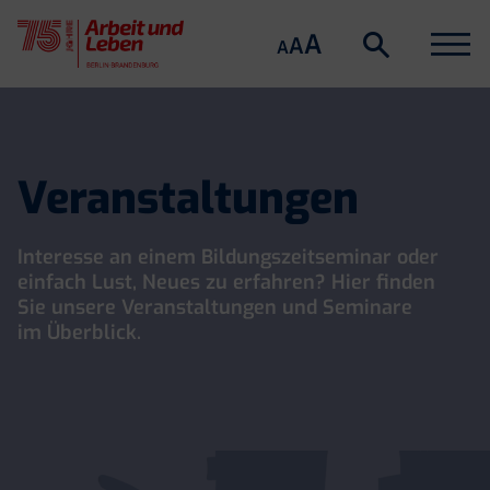
Suche
Menu
A
Suche
A
A
öffnen
Skip
to
content
Veranstaltungen
Interesse an einem Bildungszeitseminar oder
einfach Lust, Neues zu erfahren? Hier finden
Sie unsere Veranstaltungen und Seminare
im Überblick.