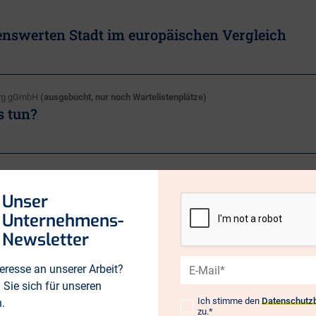
benswerten Stadt im europäischen Vergleich
burg gGmbH
(ausgebucht, nur noch Wartelistenplätze)
s tun?
ng
(ausgebucht, nur noch Wartelistenplätze)
ultur in Berlin
Unser
hochschulen
Unternehmens-
Newsletter
E-
eresse an unserer Arbeit?
 Grundbildung schaffen
Mail*
Sie sich für unseren
Ich stimme den
Datenschutz
n.
Datenschutz*
zu.*