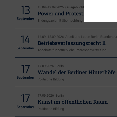
13
13.09.-19.09.2026,
(ausgebucht, nur noch Wartelisten
Power and Protest. Energy and 
September
Bildungszeit mit Übernachtung
14
14.09.-18.09.2026, Arbeit und Leben Berlin-Branden
Betriebsverfassungsrecht ll
September
Angebote für betriebliche Interessenvertretung
17
17.09.2026, Berlin
Wandel der Berliner Hinterhöfe
September
Politische Bildung
17
17.09.2026, Berlin
Kunst im öffentlichen Raum
September
Politische Bildung