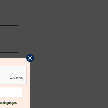
popup
schliessen
bedingungen