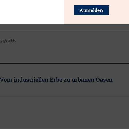
plätze)
Anmelden
Resistance in the Western Balkans
burg gGmbH
 Vom industriellen Erbe zu urbanen Oasen