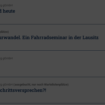
burg gGmbH
d heute
plätze)
rwandel. Ein Fahrradseminar in der Lausitz
burg gGmbH
burg gGmbH
(ausgebucht, nur noch Wartelistenplätze)
schrittsversprechen?!