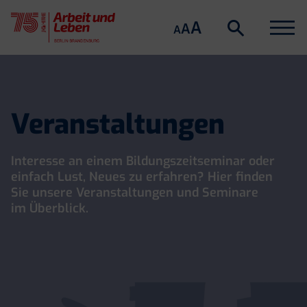
Suche
Menu
A
Suche
A
A
öffnen
Skip
to
content
Veranstaltungen
Interesse an einem Bildungszeitseminar oder
einfach Lust, Neues zu erfahren? Hier finden
Sie unsere Veranstaltungen und Seminare
im Überblick.