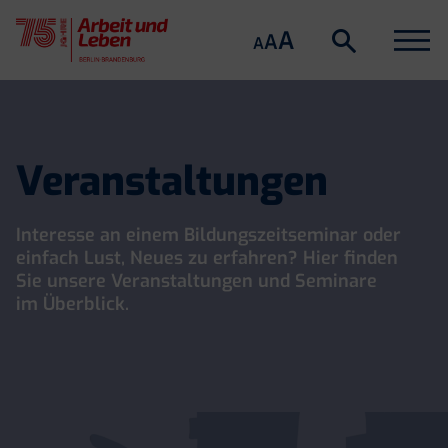
Suche
Menu
A
Suche
A
A
öffnen
Skip
to
content
Veranstaltungen
Interesse an einem Bildungszeitseminar oder
einfach Lust, Neues zu erfahren? Hier finden
Sie unsere Veranstaltungen und Seminare
im Überblick.