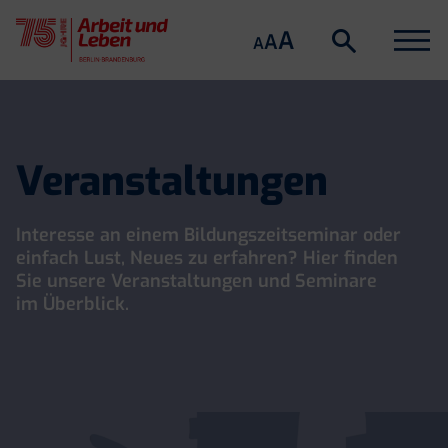
Suche
Menu
A
Suche
A
A
öffnen
Skip
to
content
Veranstaltungen
Interesse an einem Bildungszeitseminar oder
einfach Lust, Neues zu erfahren? Hier finden
Sie unsere Veranstaltungen und Seminare
im Überblick.