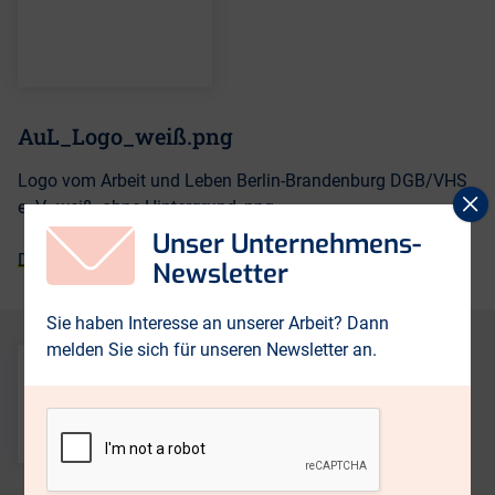
AuL_Logo_weiß.png
Logo vom Arbeit und Leben Berlin-Brandenburg DGB/VHS
p
e. V., weiß, ohne Hintergrund, png
s
Unser Unternehmens-
Download
Newsletter
Sie haben Interesse an unserer Arbeit? Dann
melden Sie sich für unseren Newsletter an.