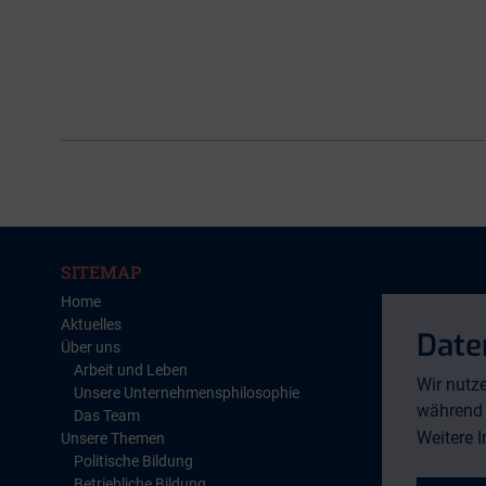
SITEMAP
Home
Veranstalt
Aktuelles
Publikation
Date
Über uns
Jobs und Ka
Arbeit und Leben
Kontakt
Wir nutze
Unsere Unternehmensphilosophie
Impressum
während 
Das Team
Datenschutz
Weitere 
Unsere Themen
AGB
Politische Bildung
Barrierefreih
Betriebliche Bildung