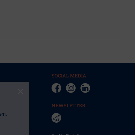
SOCIAL MEDIA
instagram
instagram
Close
facebook
NEWSLETTER
,
ern.
newsletter