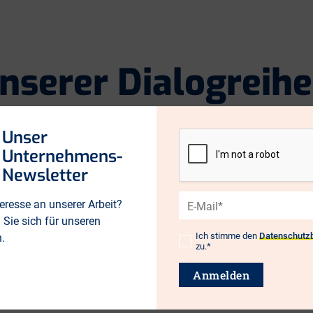
nserer Dialogreihe
n? Was kann ich meine Mitarbeitenden motivieren zu bleiben un
Unser
mer*innen. Mit dabei: Martin Forchheim, Gründer und Geschäft
Unternehmens-
Newsletter
E-
eresse an unserer Arbeit?
Mail*
Sie sich für unseren
räfte sowie Personalverantwortliche in KMU
Ich stimme den
Datenschutz
n.
Datenschutz*
zu.*
Anmelden
 Berlin-Brandenburg, Regionales Fachkräfte-Bündnis und Mar