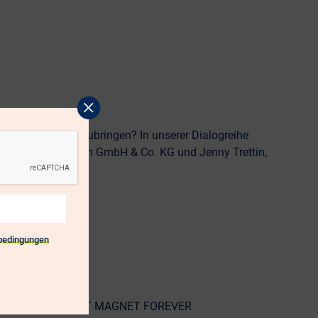
popup
schliessen
d sich aktiv einzubringen? In unserer Dialogreihe
sführer der 4medien GmbH & Co. KG und Jenny Trettin,
bedingungen
ina Diané von TALENT MAGNET FOREVER