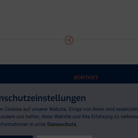
teilen
KONTAKT
ungen
Arbeit und Leben
en
Berlin-Brandenburg gGmbH
nschutzeinstellungen
rriere
Lorenzweg 5
12099 Berlin
n Cookies auf unserer Website. Einige von ihnen sind essenziell
Telefon: 030 / 5130 192-12
andere uns helfen, diese Website und Ihre Erfahrung zu verbess
erklärung
(Erreichbarkeit von 9-13 Uhr)
Datenschutz
Informationen in unter
.
Telefax: 030 / 5130 192-99
eit