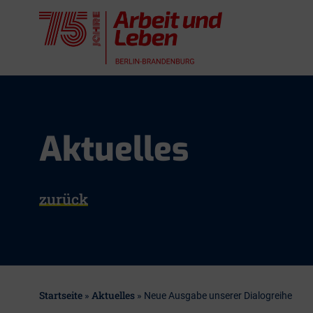
Skip
to
content
Aktuelles
zurück
Startseite
Aktuelles
»
»
Neue Ausgabe unserer Dialogreihe