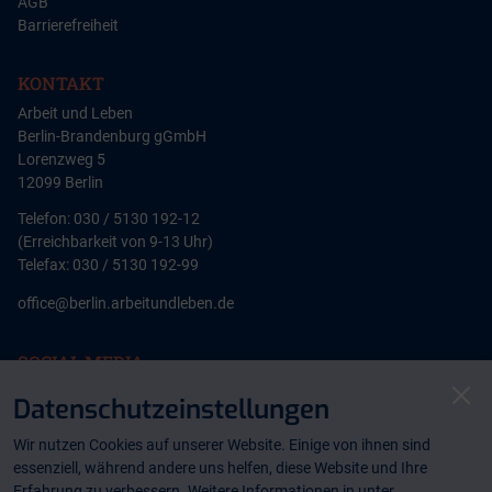
AGB
Barrierefreiheit
KONTAKT
Arbeit und Leben
Berlin-Brandenburg gGmbH
Lorenzweg 5
12099 Berlin
Telefon: 030 / 5130 192-12
(Erreichbarkeit von 9-13 Uhr)
Telefax: 030 / 5130 192-99
office@berlin.arbeitundleben.de
SOCIAL MEDIA
Clo
Datenschutzeinstellungen
instagram
instagram
Wir nutzen Cookies auf unserer Website. Einige von ihnen sind
facebook
essenziell, während andere uns helfen, diese Website und Ihre
NEWSLETTER
Erfahrung zu verbessern. Weitere Informationen in unter