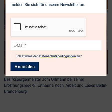
melden Sie sich für unseren Newsletter an.
E-
Mail*
Ich stimme den
Datenschutzbedingungen
zu.*
Datenschutz*
Anmelden
Bezirksbürgermeister Jörn Oltmann bei seiner
Eröffnungsrede © Katharina Koch, Arbeit und Leben Berlin-
Brandenburg