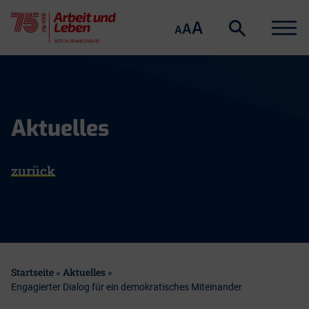
Suche
Menu
A
Suche
A
A
öffnen
Skip
to
content
Aktuelles
zurück
Startseite
Aktuelles
»
»
Engagierter Dialog für ein demokratisches Miteinander